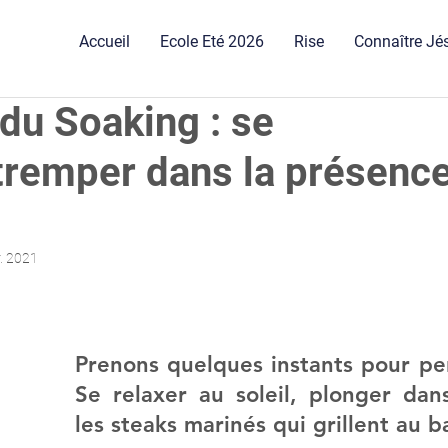
Accueil
Ecole Eté 2026
Rise
Connaître Jé
du Soaking : se
tremper dans la présenc
r. 2021
Prenons quelques instants pour pens
Se relaxer au soleil, plonger dans 
les steaks marinés qui grillent au