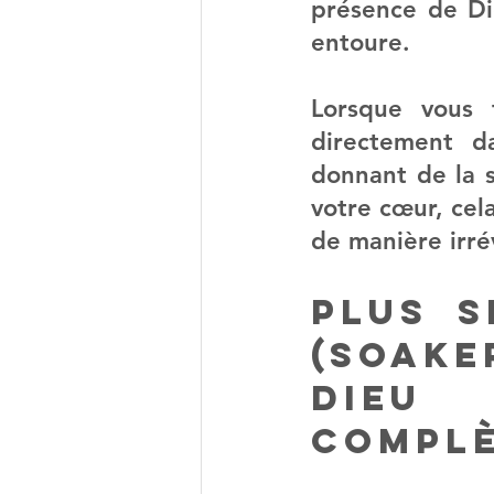
présence de Die
entoure.
Lorsque vous 
directement da
donnant de la s
votre cœur, cel
de manière irré
Plus s
(soake
Dieu
complè