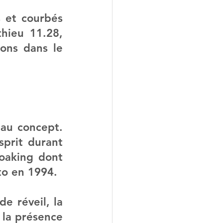
 et courbés 
hieu 11.28, 
ons dans le 
au concept. 
prit durant 
oaking dont 
to en 1994.
e réveil, la 
la présence 