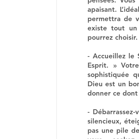
pensées. Vous 
apaisant. L’idéa
permettra de vo
existe tout un
pourrez choisir.
- Accueillez le 
Esprit. » Votr
sophistiquée q
Dieu est un bon
donner ce dont 
- Débarrassez-v
silencieux, étei
pas une pile de 