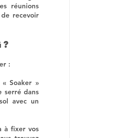
s réunions 
de recevoir 
g?
er :
 « Soaker » 
 serré dans 
ol avec un 
à fixer vos 