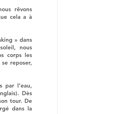
ous rêvons 
ue cela a à 
king » dans 
leil, nous 
 corps les 
se reposer, 
 par l’eau, 
glais). Dès 
on tour. De 
gé dans la 