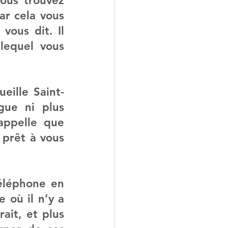
ous trouvez 
ar cela vous 
ous dit. Il 
equel vous 
ueille Saint-
gue ni plus 
ppelle que 
prêt à vous 
éléphone en 
 où il n’y a 
ait, et plus 