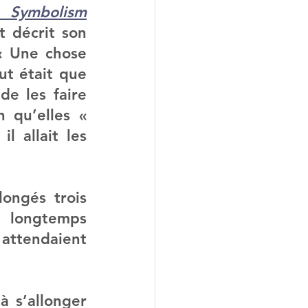
c Symbolism
t décrit son 
« Une chose 
t était que 
e les faire 
 qu’elles « 
 allait les 
ongés trois 
 longtemps 
 attendaient 
 s’allonger 