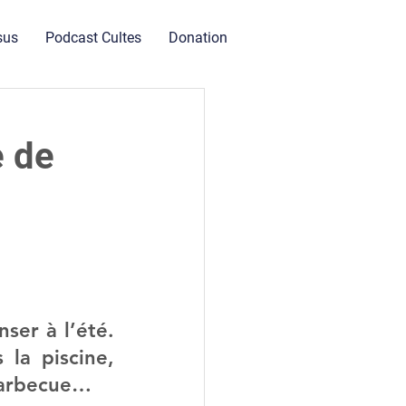
sus
Podcast Cultes
Donation
e de
er à l’été. 
la piscine, 
 barbecue…