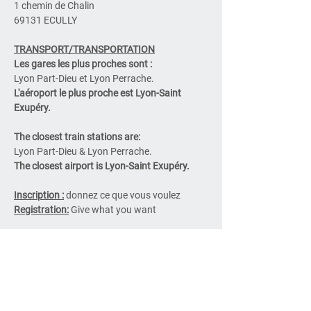
1 chemin de Chalin
69131 ECULLY
TRANSPORT/TRANSPORTATION
Les gares les plus proches sont :
Lyon Part-Dieu et Lyon Perrache.
L'aéroport le plus proche est Lyon-Saint 
Exupéry.
The closest train stations are:
Lyon Part-Dieu & Lyon Perrache.
The closest airport is Lyon-Saint Exupéry.
Inscription :
 donnez ce que vous voulez
Registration:
 Give what you want
Tarif pour le repas du mercredi soir : voir ci-
dessous
Si vous choisissez uniquement 
l'hébergement pour le mercredi soir sans 