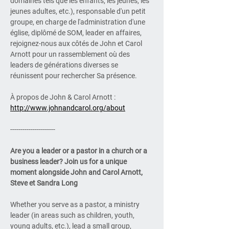
domaines tels que les enfants, les jeunes, les 
jeunes adultes, etc.), responsable d'un petit 
groupe, en charge de l'administration d'une 
église, diplômé de SOM, leader en affaires, 
rejoignez-nous aux côtés de John et Carol 
Arnott pour un rassemblement où des 
leaders de générations diverses se 
réunissent pour rechercher Sa présence. 
À propos de John & Carol Arnott : 
http://www.johnandcarol.org/about
----------------------
Are you a leader or a pastor in a church or a 
business leader? Join us for a unique 
moment alongside John and Carol Arnott, 
Steve et Sandra Long
Whether you serve as a pastor, a ministry 
leader (in areas such as children, youth, 
young adults, etc.), lead a small group, 