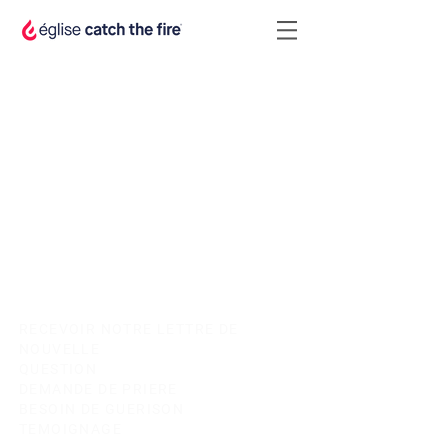
Item List
RECEVOIR NOTRE LETTRE DE
NOUVELLE
QUESTION
DEMANDE DE PRIERE
BESOIN DE GUERISON
TEMOIGNAGE